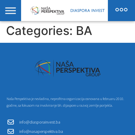
Categories:
BA
Naša Perspektiva je nevladina, neprofitna organizacija osnovana u februaru 2010.
godine, sa fokusom na involviranje bh. dijaspore u razvoj zemlje porijekla.
info@diasporainvest.ba
info@nasaperspektiva.ba