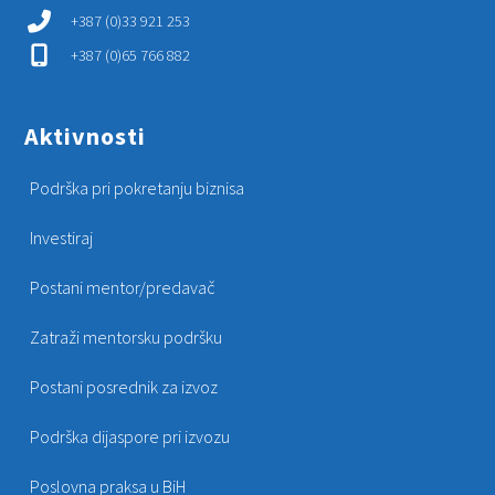
+387 (0)33 921 253
+387 (0)65 766 882
Aktivnosti
Podrška pri pokretanju biznisa
Investiraj
Postani mentor/predavač
Zatraži mentorsku podršku
Postani posrednik za izvoz
Podrška dijaspore pri izvozu
Poslovna praksa u BiH