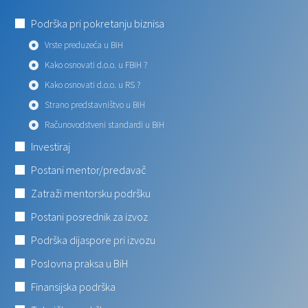
Podrška pri pokretanju biznisa
Vrste preduzeća u BiH
Kako osnovati d.o.o. u FBiH ?
Kako osnovati d.o.o. u RS ?
Strano predstavništvo u BiH
Računovodstveni standardi u BiH
Investiraj
Postani mentor/predavač
Zatraži mentorsku podršku
Postani posrednik za izvoz
Podrška dijaspore pri izvozu
Poslovna praksa u BiH
Finansijska podrška