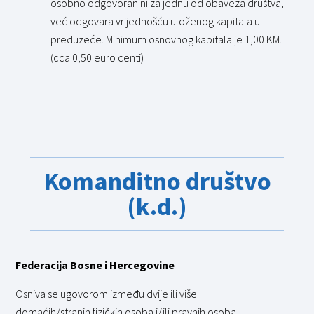
osobno odgovoran ni za jednu od obaveza društva,
već odgovara vrijednošću uloženog kapitala u
preduzeće. Minimum osnovnog kapitala je 1,00 KM.
(cca 0,50 euro centi)
Komanditno društvo
(k.d.)
Federacija Bosne i Hercegovine
Osniva se ugovorom između dvije ili više
domaćih/stranih fizičkih osoba i/ili pravnih osoba.