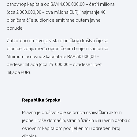
osnovnog kapitala od BAM 4.000.000,00 – četiri miliona
(cca 2.000.000,00 – dva miliona EUR) i najmanje 40
dioničara čije su dionice emitirane putem javne
ponude.
Zatvoreno društvo je vrsta dioničkog društva čije se
dionice izdaju među ograničenim brojem sudionika.
Minimum osnovnog kapitala je BAM 50.000,00 –
pedeset hiljada (cca 25. 000,00 – dvadeset i pet
hiljada EUR).
Republika Srpska
Pravno je društvo koje se osniva osnivačkim aktom
jedne ili više domaćih/stranih fizičkih i/ili ravnih osoba s
osnovnim kapitalom podijeljenim u određeni broj
dionica.