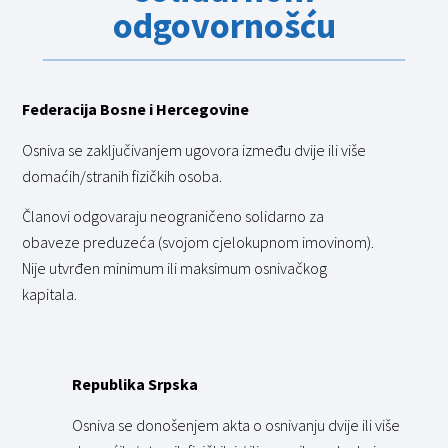
odgovornošću
Federacija Bosne i Hercegovine
Osniva se zaključivanjem ugovora između dvije ili više
domaćih/stranih fizičkih osoba.
Članovi odgovaraju neograničeno solidarno za
obaveze preduzeća (svojom cjelokupnom imovinom).
Nije utvrđen minimum ili maksimum osnivačkog
kapitala.
Republika Srpska
Osniva se donošenjem akta o osnivanju dvije ili više