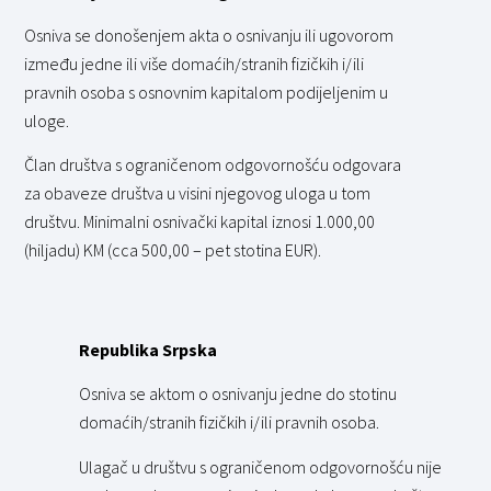
Osniva se donošenjem akta o osnivanju ili ugovorom
između jedne ili više domaćih/stranih fizičkih i/ili
pravnih osoba s osnovnim kapitalom podijeljenim u
uloge.
Član društva s ograničenom odgovornošću odgovara
za obaveze društva u visini njegovog uloga u tom
društvu. Minimalni osnivački kapital iznosi 1.000,00
(hiljadu) KM (cca 500,00 – pet stotina EUR).
Republika Srpska
Osniva se aktom o osnivanju jedne do stotinu
domaćih/stranih fizičkih i/ili pravnih osoba.
Ulagač u društvu s ograničenom odgovornošću nije