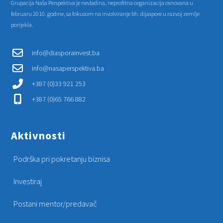
Grupacija Naša Perspektiva je nevladina, neprofitna organizacija osnovana u
februaru 2010. godine, sa fokusom na involviranje bh. dijaspore u razvoj zemlje
porijekla.
info@diasporainvest.ba
info@nasaperspektiva.ba
+387 (0)33 921 253
+387 (0)65 766 882
Aktivnosti
Podrška pri pokretanju biznisa
Investiraj
Postani mentor/predavač