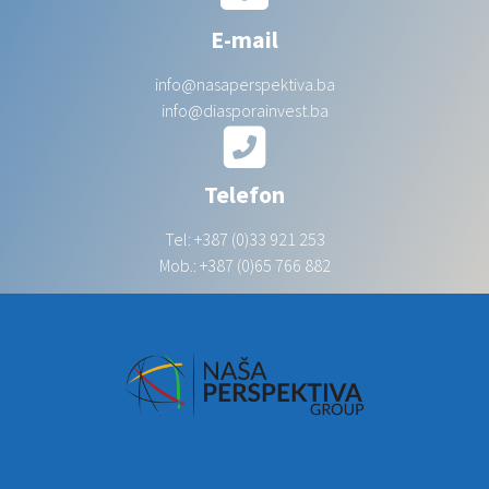
E-mail
info@nasaperspektiva.ba
info@diasporainvest.ba
Telefon
Tel: +387 (0)33 921 253
Mob.: +387 (0)65 766 882