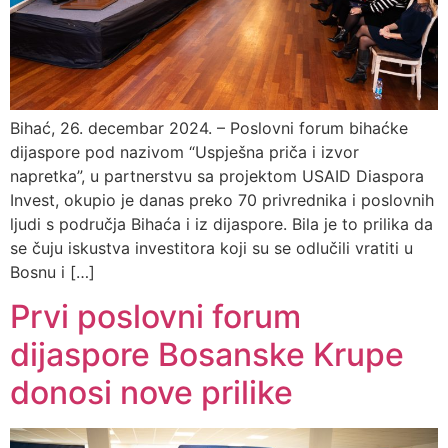
Bihać, 26. decembar 2024. – Poslovni forum bihaćke
dijaspore pod nazivom “Uspješna priča i izvor
napretka”, u partnerstvu sa projektom USAID Diaspora
Invest, okupio je danas preko 70 privrednika i poslovnih
ljudi s područja Bihaća i iz dijaspore. Bila je to prilika da
se čuju iskustva investitora koji su se odlučili vratiti u
Bosnu i […]
Prvi poslovni forum
dijaspore Bosanske Krupe
donosi nove prilike