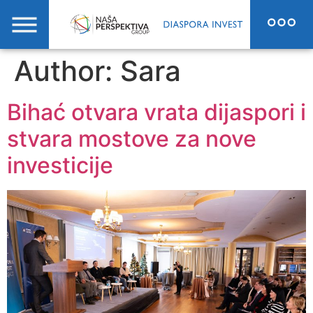
Author:
Sara
Bihać otvara vrata dijaspori i
stvara mostove za nove
investicije