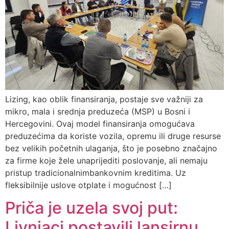
Lizing, kao oblik finansiranja, postaje sve važniji za
mikro, mala i srednja preduzeća (MSP) u Bosni i
Hercegovini. Ovaj model finansiranja omogućava
preduzećima da koriste vozila, opremu ili druge resurse
bez velikih početnih ulaganja, što je posebno značajno
za firme koje žele unaprijediti poslovanje, ali nemaju
pristup tradicionalnimbankovnim kreditima. Uz
fleksibilnije uslove otplate i mogućnost […]
Priča je uzela svoj put:
Livnjaci postavili lansirnu