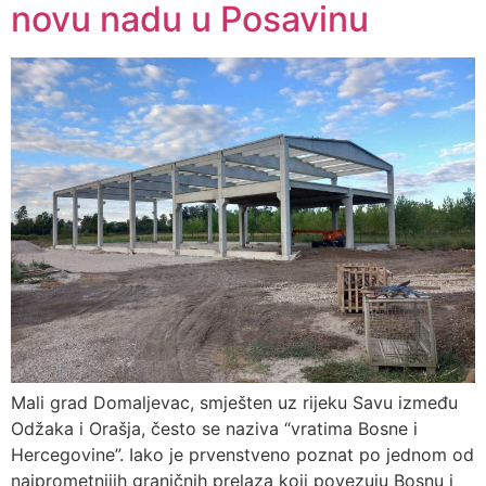
novu nadu u Posavinu
Mali grad Domaljevac, smješten uz rijeku Savu između
Odžaka i Orašja, često se naziva “vratima Bosne i
Hercegovine”. Iako je prvenstveno poznat po jednom od
najprometnijih graničnih prelaza koji povezuju Bosnu i