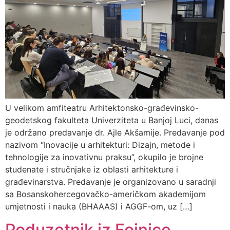
U velikom amfiteatru Arhitektonsko-građevinsko-
geodetskog fakulteta Univerziteta u Banjoj Luci, danas
je održano predavanje dr. Ajle Akšamije. Predavanje pod
nazivom “Inovacije u arhitekturi: Dizajn, metode i
tehnologije za inovativnu praksu”, okupilo je brojne
studenate i stručnjake iz oblasti arhitekture i
građevinarstva. Predavanje je organizovano u saradnji
sa Bosanskohercegovačko-američkom akademijom
umjetnosti i nauka (BHAAAS) i AGGF-om, uz […]
Poduzetnik iz Fojnice