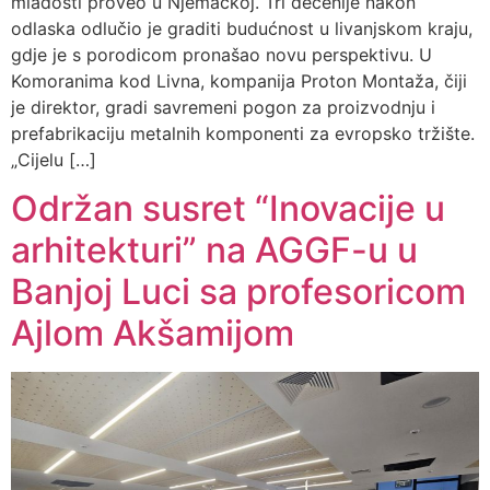
mladosti proveo u Njemačkoj. Tri decenije nakon
odlaska odlučio je graditi budućnost u livanjskom kraju,
gdje je s porodicom pronašao novu perspektivu. U
Komoranima kod Livna, kompanija Proton Montaža, čiji
je direktor, gradi savremeni pogon za proizvodnju i
prefabrikaciju metalnih komponenti za evropsko tržište.
„Cijelu […]
Održan susret “Inovacije u
arhitekturi” na AGGF-u u
Banjoj Luci sa profesoricom
Ajlom Akšamijom