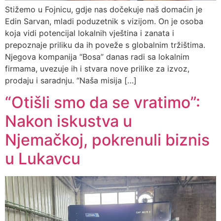
Stižemo u Fojnicu, gdje nas dočekuje naš domaćin je
Edin Sarvan, mladi poduzetnik s vizijom. On je osoba
koja vidi potencijal lokalnih vještina i zanata i
prepoznaje priliku da ih poveže s globalnim tržištima.
Njegova kompanija “Bosa” danas radi sa lokalnim
firmama, uvezuje ih i stvara nove prilike za izvoz,
prodaju i saradnju. “Naša misija […]
“Otišli smo da se vratimo”:
Nakon iskustva u
Njemačkoj, pokrenuli biznis
u Lukavcu