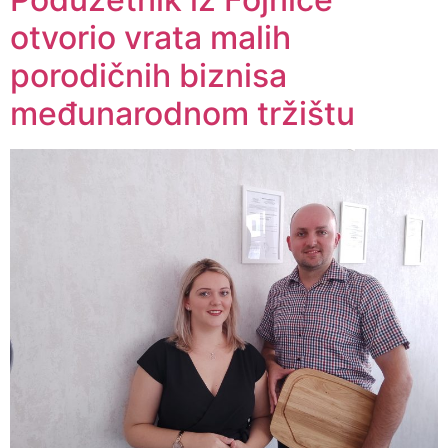
otvorio vrata malih
porodičnih biznisa
međunarodnom tržištu