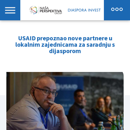
USAID prepoznao nove partnere u
lokalnim zajednicama za saradnju s
dijasporom