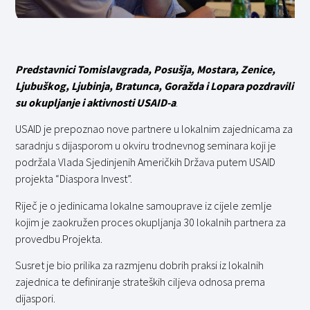
Predstavnici Tomislavgrada, Posušja, Mostara, Zenice,
Ljubuškog, Ljubinja, Bratunca, Goražda i Lopara pozdravili
su okupljanje i aktivnosti USAID-a
.
USAID je prepoznao nove partnere u lokalnim zajednicama za
saradnju s dijasporom u okviru trodnevnog seminara koji je
podržala Vlada Sjedinjenih Američkih Država putem USAID
projekta “Diaspora Invest”.
Riječ je o jedinicama lokalne samouprave iz cijele zemlje
kojim je zaokružen proces okupljanja 30 lokalnih partnera za
provedbu Projekta.
Susret je bio prilika za razmjenu dobrih praksi iz lokalnih
zajednica te definiranje strateških ciljeva odnosa prema
dijaspori.