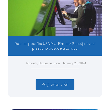
Dobila i podršku USAID-a: Firma iz Posušja izvozi
plastično posuđe u Evropu
Novosti
,
Uspješne priče
January 23, 2024
Pogledaj više