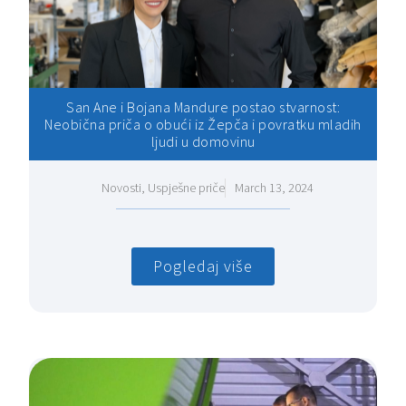
San Ane i Bojana Mandure postao stvarnost:
Neobična priča o obući iz Žepča i povratku mladih
ljudi u domovinu
Novosti
,
Uspješne priče
March 13, 2024
Pogledaj više