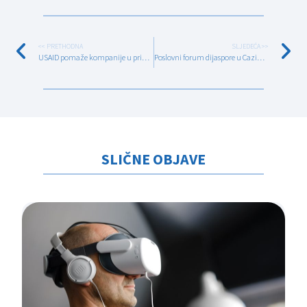
<< PRETHODNA
SLJEDEĆA >>
USAID pomaže kompanije u pripremi za ISO certifikaciju
Poslovni forum dijaspore u Cazinu okupio 80 učesnika iz 10 zemalja
SLIČNE OBJAVE