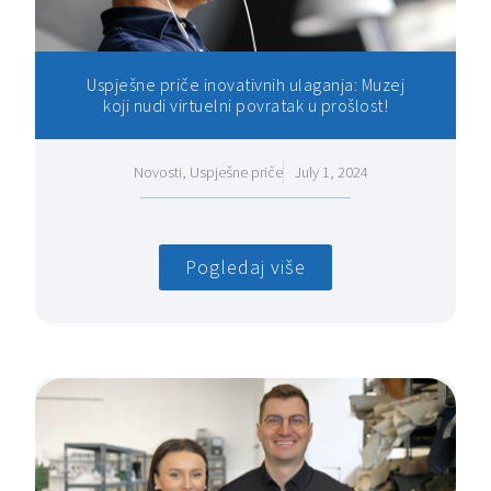
Uspješne priče inovativnih ulaganja: Muzej
koji nudi virtuelni povratak u prošlost!
Novosti
,
Uspješne priče
July 1, 2024
Pogledaj više