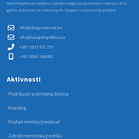
Naša Perspektiva je nevladina, neprofitna organizacija osnovana u februaru 2010.
godine, sa fokusom na involviranje bh. dijaspore u razvoj zemlje porijekla.
info@diasporainvest.ba
info@nasaperspektiva.ba
+387 (0)33 921 253
+387 (0)65 766 882
Aktivnosti
Podrška pri pokretanju biznisa
Investiraj
Postani mentor/predavač
Zatraži mentorsku podršku