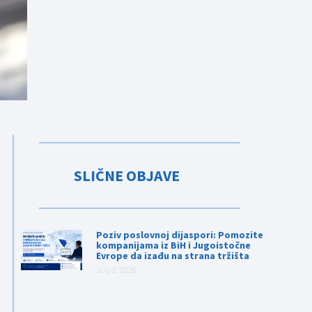
SLIČNE OBJAVE
Poziv poslovnoj dijaspori: Pomozite
kompanijama iz BiH i Jugoistočne
Evrope da izađu na strana tržišta
July 2, 2026