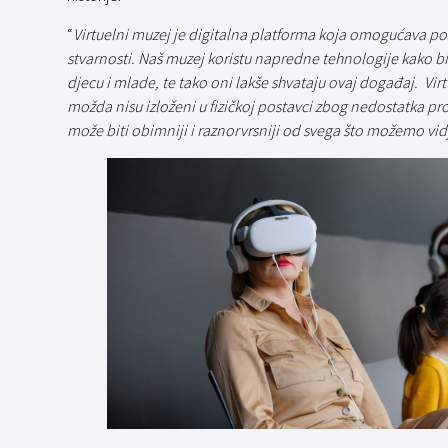
“
Virtuelni muzej je digitalna platforma koja omogućava pos
stvarnosti. Naš muzej koristu napredne tehnologije kako bi s
djecu i mlade, te tako oni lakše shvataju ovaj događaj. V
možda nisu izloženi u fizičkoj postavci zbog nedostatka prost
može biti obimniji i raznorvrsniji od svega što možemo vidj