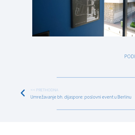
POD
<< PRETHODNA
Umrežavanje bh. dijaspore: poslovni event u Berlinu