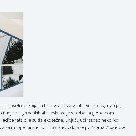
su doveli do izbijanja Prvog svjetskog rata. Austro-Ugarska je,
plitanja drugih velikih sila i eskalacije sukoba na globalnom
posljedice rata bile su dalekosežne, uključujući raspad nekoliko
znica za mnoge turiste, koji u Sarajevo dolaze po “komad” svjetske