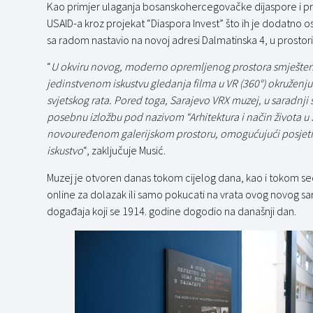
Kao primjer ulaganja bosanskohercegovačke dijaspore i pr
USAID-a kroz projekat “Diaspora Invest” što ih je dodatno 
sa radom nastavio na novoj adresi Dalmatinska 4, u prostori
“
U okviru novog, moderno opremljenog prostora smještenog
jedinstvenom iskustvu gledanja filma u VR (360°) okruženju
svjetskog rata. Pored toga, Sarajevo VRX muzej, u saradnji
posebnu izložbu pod nazivom “Arhitektura i način života u
novouređenom galerijskom prostoru, omogućujući posjetitel
iskustvo
“, zaključuje Musić.
Muzej je otvoren danas tokom cijelog dana, kao i tokom sedm
online za dolazak ili samo pokucati na vrata ovog novog sa
događaja koji se 1914. godine dogodio na današnji dan.