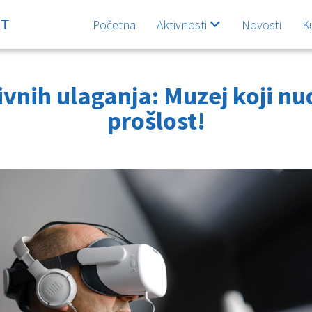
Početna
Aktivnosti
Novosti
K
vnih ulaganja: Muzej koji nu
prošlost!