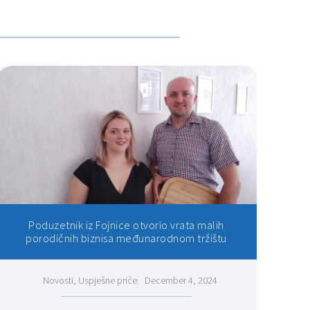
Poduzetnik iz Fojnice otvorio vrata malih
porodičnih biznisa međunarodnom tržištu
Novosti
,
Uspješne priče
December 4, 2024