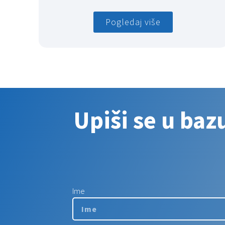
Pogledaj više
Upiši se u baz
Ime