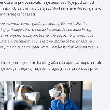
enosa znanja kroz inovativna rješenja, SaVRX je podržan od
osnažilo i ubrzalo im rast. Sarajevo VRX Immersive Museum je tako
ma bivšeg kafića Brazil.
 u samom centru grada, posjetitelji će moći uživati u
 koji prikazuje ubistvo Franza Ferdinanda i početak Prvog
 sa Historijskim muzejom Bosne i Hercegovine, pripremio je
 Sarajevu početkom XX vijeka
.
Ova izložba će biti prikazana u
jima da se na trenutak vrate u prošlost i dožive jedinstveno
ice (osim srijedom). Turisti i građani Sarajeva se mogu najaviti
rajevskog muzeja koji na jedan drugačiji način prepričava priču