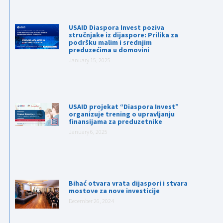
USAID Diaspora Invest poziva
stručnjake iz dijaspore: Prilika za
podršku malim i srednjim
preduzećima u domovini
January 15, 2025
USAID projekat “Diaspora Invest”
organizuje trening o upravljanju
finansijama za preduzetnike
January 6, 2025
Bihać otvara vrata dijaspori i stvara
mostove za nove investicije
December 26, 2024