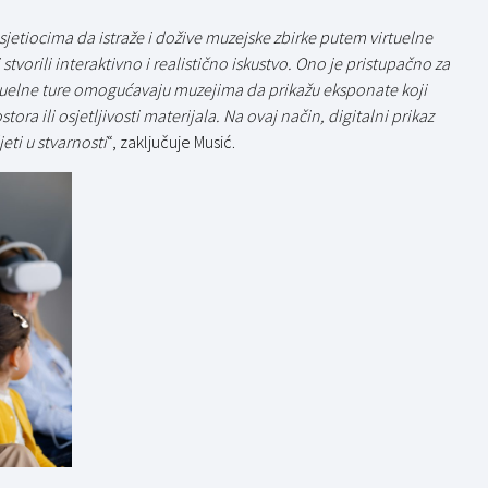
jetiocima da istraže i dožive muzejske zbirke putem virtuelne
tvorili interaktivno i realistično iskustvo. Ono je pristupačno za
irtuelne ture omogućavaju muzejima da prikažu eksponate koji
ora ili osjetljivosti materijala. Na ovaj način, digitalni prikaz
eti u stvarnosti
“, zaključuje Musić.