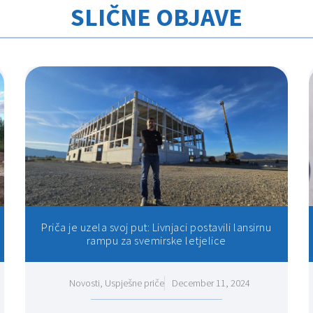
SLIČNE OBJAVE
Priča je uzela svoj put: Livnjaci postavili lansirnu
rampu za svemirske letjelice
Novosti
,
Uspješne priče
December 11, 2024