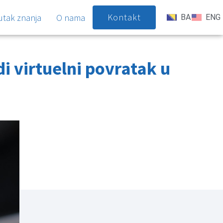
Kontakt
utak znanja
O nama
BA
ENG
di virtuelni povratak u