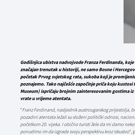
Godišnjica ubistva nadvojvode Franza Ferdinanda, koje 
značajan trenutak u historiji, ne samo Bosne i Hercegovi
početak Prvog svjetskog rata, sukoba koji je promijenio
poznajemo. Tako najčešće započinje priča koju kustosi
Museum) ispričaju brojnim zainteresovanim gostima iz c
vrate u vrijeme atentata.
“
Franz Ferdinand, nasljednik austrougarskog prijestolja, b
pozadini atentata ležali su složeni politički odnosi, nacion
početkom 20. vijeka. I obično turisti žele da mi damo neko 
ponudimo im da izgrade svoju perspektivu kroz iskustvo
“,