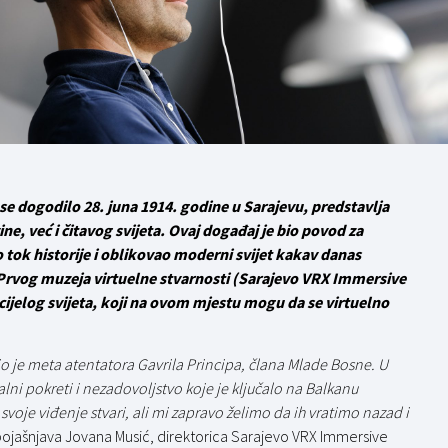
se dogodilo 28. juna 1914. godine u Sarajevu, predstavlja
ne, već i čitavog svijeta. Ovaj događaj je bio povod za
 tok historije i oblikovao moderni svijet kakav danas
 Prvog muzeja virtuelne stvarnosti (Sarajevo VRX Immersive
ijelog svijeta, koji na ovom mjestu mogu da se virtuelno
io je meta atentatora Gavrila Principa, člana Mlade Bosne. U
alni pokreti i nezadovoljstvo koje je ključalo na Balkanu
svoje viđenje stvari, ali mi zapravo želimo da ih vratimo nazad i
 pojašnjava Jovana Musić, direktorica Sarajevo VRX Immersive