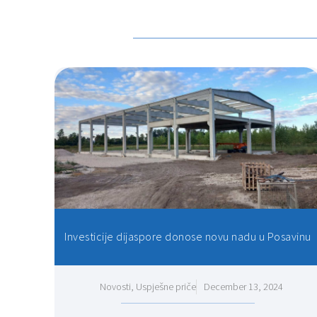
Investicije dijaspore donose novu nadu u Posavinu
Novosti
,
Uspješne priče
December 13, 2024