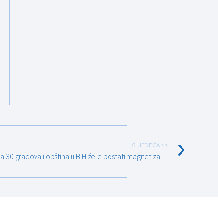
SLJEDEĆA >>
Dijaspora želi biti agent promjena, a 30 gradova i opština u BiH žele postati magnet za investicije