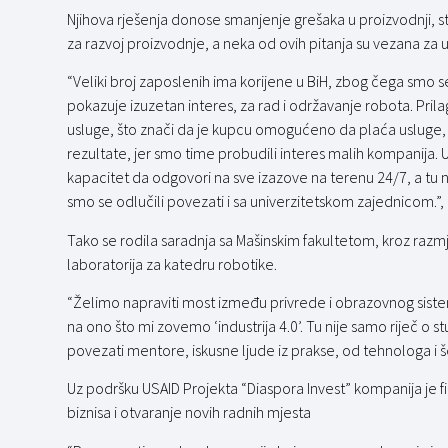
Njihova rješenja donose smanjenje grešaka u proizvodnji, s
za razvoj proizvodnje, a neka od ovih pitanja su vezana za
“Veliki broj zaposlenih ima korijene u BiH, zbog čega smo
pokazuje izuzetan interes, za rad i održavanje robota. Pri
usluge, što znači da je kupcu omogućeno da plaća usluge, 
rezultate, jer smo time probudili interes malih kompanija. U
kapacitet da odgovori na sve izazove na terenu 24/7, a tu na
smo se odlučili povezati i sa univerzitetskom zajednicom.”,
Tako se rodila saradnja sa Mašinskim fakultetom, kroz razm
laboratorija za katedru robotike.
“Želimo napraviti most između privrede i obrazovnog siste
na ono što mi zovemo ‘industrija 4.0’. Tu nije samo riječ o
povezati mentore, iskusne ljude iz prakse, od tehnologa i 
Uz podršku USAID Projekta “Diaspora Invest” kompanija je 
biznisa i otvaranje novih radnih mjesta