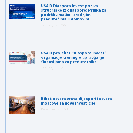
USAID Diaspora Invest poziva
stručnjake iz dijaspore: Prilika za
podršku malim i srednjim
preduzećima u domovini
January 15, 2025
USAID projekat “Diaspora Invest”
organizuje trening o upravljanju
finansijama za preduzetnike
January 6, 2025
Bihać otvara vrata dijaspori i stvara
mostove za nove investicije
December 26, 2024