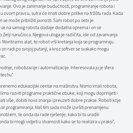
dovanje. Ovo je zanimanje budućnosti, programiranje robota i
u u ovom pravcu, sutra će imati dobre prilike na tržištu rada. Kada
m se može približiti javnosti. Sam robot po sebi je
što se na samog robota dodaje dodatna oprema i on se
elji naručioca. Njegova uloga je različita, ide od zavarivanja
 Montiramo alat, te robot vrši kretanja koja se programiraju.
 on radi po svojoj putanji, a kroz softver se svakako mogu
vac.
odnje, robotizacije i automatizacije. Interesovala ju je sfera
otechu”.
krenemo edukacijski centar na mašinstvu. Nismo imali robota,
imo razviti programe praktične obuke, koji mogu doprinijeti i
znati više, dobiti nova znanja i preuzeti dobre prakse. Roboti koje
tvar programiranja. Naš tim sada može izvršiti prenamjenu.
problem, te onda da rade rješenje, kako bi to uradili
onda bi mogli vidjeti u stvarnosti kako se to realizira u praksi”,