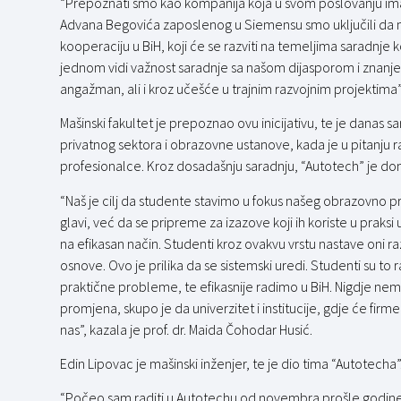
“Prepoznati smo kao kompanija koja u svom poslovanju ima 
Advana Begovića zaposlenog u Siemensu smo uključili da nam
kooperaciju u BiH, koji će se razviti na temeljima saradnje
jednom vidi važnost saradnje sa našom dijasporom i znanje
angažman, ali i kroz učešće u trajnim razvojnim projektima”
Mašinski fakultet je prepoznao ovu inicijativu, te je danas 
privatnog sektora i obrazovne ustanove, kada je u pitanju
profesionalce. Kroz dosadašnju saradnju, “Autotech” je don
“Naš je cilj da studente stavimo u fokus našeg obrazovno p
glavi, već da se pripreme za izazove koji ih koriste u praks
na efikasan način. Studenti kroz ovakvu vrstu nastave oni ra
osnove. Ovo je prilika da se sistemski uredi. Studenti su to 
praktične probleme, te efikasnije radimo u BiH. Nigdje nema
promjena, skupo je da univerzitet i institucije, gdje će firme u
nas”, kazala je prof. dr. Maida Čohodar Husić.
Edin Lipovac je mašinski inženjer, te je dio tima “Autotecha
“Počeo sam raditi u Autotechu od novembra prošle godine.