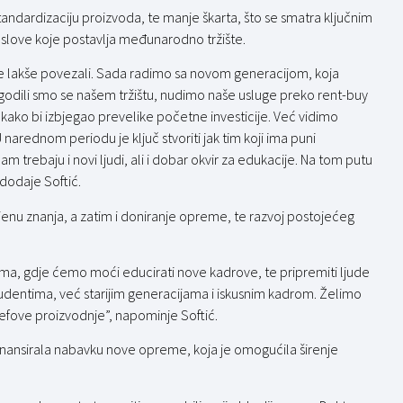
tandardizaciju proizvoda, te manje škarta, što se smatra ključnim
 uslove koje postavlja međunarodno tržište.
 se lakše povezali. Sada radimo sa novom generacijom, koja
lagodili smo se našem tržištu, nudimo naše usluge preko rent-buy
kako bi izbjegao prevelike početne investicije. Već vidimo
 narednom periodu je ključ stvoriti jak tim koji ima puni
m trebaju i novi ljudi, ali i dobar okvir za edukacije. Na tom putu
 dodaje Softić.
jenu znanja, a zatim i doniranje opreme, te razvoj postojećeg
ma, gdje ćemo moći educirati nove kadrove, te pripremiti ljude
 studentima, već starijim generacijama i iskusnim kadrom. Želimo
šefove proizvodnje”, napominje Softić.
finansirala nabavku nove opreme, koja je omogućila širenje