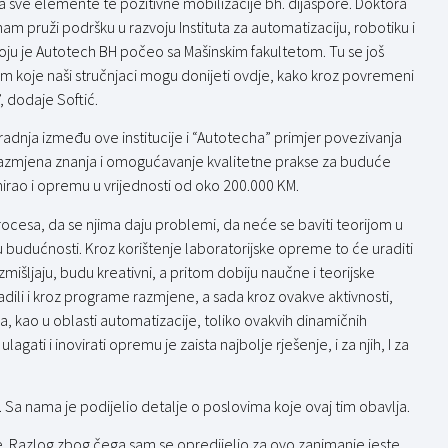
sve elemente te pozitivne mobilizacije bh. dijaspore. Doktora
 pruži podršku u razvoju Instituta za automatizaciju, robotiku i
 koju je Autotech BH počeo sa Mašinskim fakultetom. Tu se još
m koje naši stručnjaci mogu donijeti ovdje, kako kroz povremeni
, dodaje Softić.
saradnja između ove institucije i “Autotecha” primjer povezivanja
 razmjena znanja i omogućavanje kvalitetne prakse za buduće
irao i opremu u vrijednosti od oko 200.000 KM.
rocesa, da se njima daju problemi, da neće se baviti teorijom u
i u budućnosti. Kroz korištenje laboratorijske opreme to će uraditi
zmišljaju, budu kreativni, a pritom dobiju naučne i teorijske
radili i kroz programe razmjene, a sada kroz ovakve aktivnosti,
, kao u oblasti automatizacije, toliko ovakvih dinamičnih
lagati i inovirati opremu je zaista najbolje rješenje, i za njih, I za
”. Sa nama je podijelio detalje o poslovima koje ovaj tim obavlja.
 Razlog zbog čega sam se opredijelio za ovo zanimanje jeste