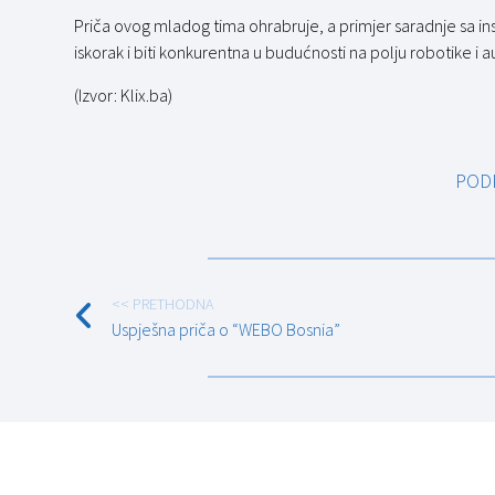
Priča ovog mladog tima ohrabruje, a primjer saradnje sa i
iskorak i biti konkurentna u budućnosti na polju robotike i 
(Izvor: Klix.ba)
POD
<< PRETHODNA
Uspješna priča o “WEBO Bosnia”