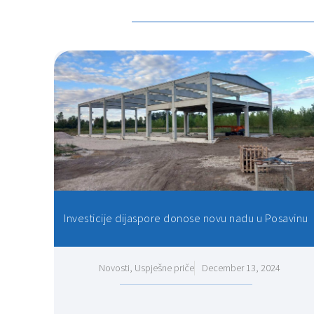
Investicije dijaspore donose novu nadu u Posavinu
Novosti
,
Uspješne priče
December 13, 2024