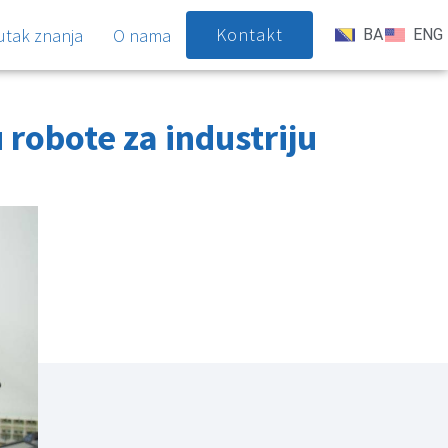
Kontakt
utak znanja
O nama
BA
ENG
 robote za industriju