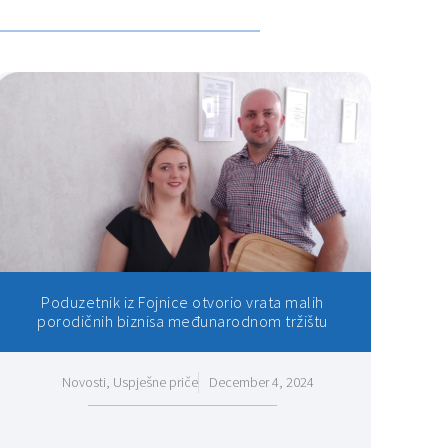
Poduzetnik iz Fojnice otvorio vrata malih
porodičnih biznisa međunarodnom tržištu
Novosti
,
Uspješne priče
December 4, 2024