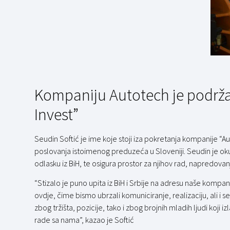
Kompaniju Autotech je podrža
Invest”
Seudin Softić je ime koje stoji iza pokretanja kompanije “Aut
poslovanja istoimenog preduzeća u Sloveniji. Seudin je oku
odlasku iz BiH, te osigura prostor za njihov rad, napredovanj
“Stizalo je puno upita iz BiH i Srbije na adresu naše kompa
ovdje, čime bismo ubrzali komuniciranje, realizaciju, ali i s
zbog tržišta, pozicije, tako i zbog brojnih mladih ljudi koji 
rade sa nama”, kazao je Softić