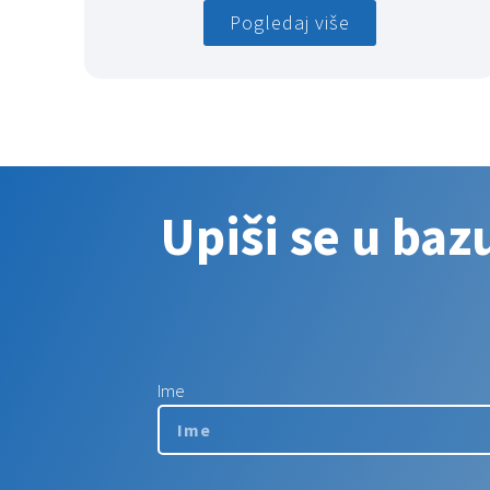
Pogledaj više
Upiši se u baz
Ime