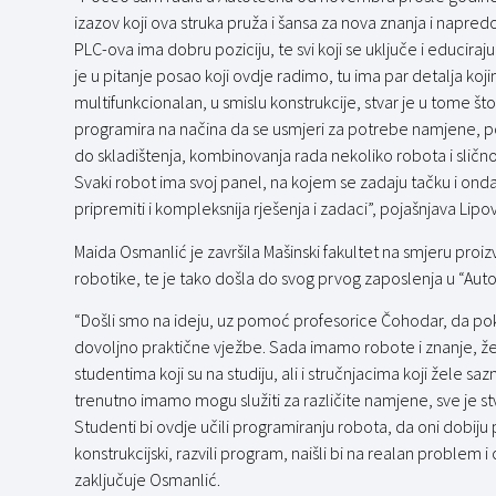
izazov koji ova struka pruža i šansa za nova znanja i napre
PLC-ova ima dobru poziciju, te svi koji se uključe i educiraj
je u pitanje posao koji ovdje radimo, tu ima par detalja koji
multifunkcionalan, u smislu konstrukcije, stvar je u tome 
programira na načina da se usmjeri za potrebe namjene, po ž
do skladištenja, kombinovanja rada nekoliko robota i slično.
Svaki robot ima svoj panel, na kojem se zadaju tačku i onda
pripremiti i kompleksnija rješenja i zadaci”, pojašnjava Lipo
Maida Osmanlić je završila Mašinski fakultet na smjeru proizv
robotike, te je tako došla do svog prvog zaposlenja u “Aut
“Došli smo na ideju, uz pomoć profesorice Čohodar, da po
dovoljno praktične vježbe. Sada imamo robote i znanje, žel
studentima koji su na studiju, ali i stručnjacima koji žele sa
trenutno imamo mogu služiti za različite namjene, sve je s
Studenti bi ovdje učili programiranju robota, da oni dobiju 
konstrukcijski, razvili program, naišli bi na realan problem i 
zaključuje Osmanlić.