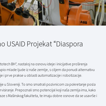
o USAID Projekat “Diaspora
otech BH”, nastaloj na osnovu ideje i inicijative proširenja
pio mlade ljude iz naše zemlje, s ciljem da ponudi alternativu
e i prve prakse u oblasti automatizacije i robotizacije.
nije u Sloveniji. To smo smatrali pozivnicom za pokretanje posla
ervisiranje. Prepoznali smo potencijal koji naša zemlja ima, kako
izlaze s Mašinskog fakulteta, te imaju dobre osnove da se usavrše i