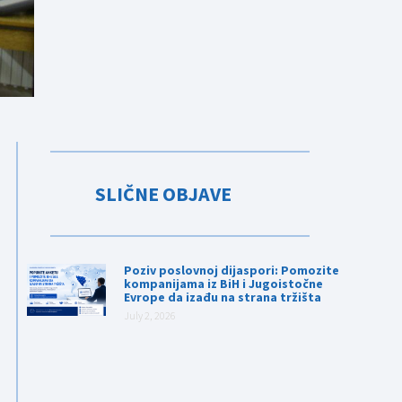
SLIČNE OBJAVE
Poziv poslovnoj dijaspori: Pomozite
kompanijama iz BiH i Jugoistočne
Evrope da izađu na strana tržišta
July 2, 2026