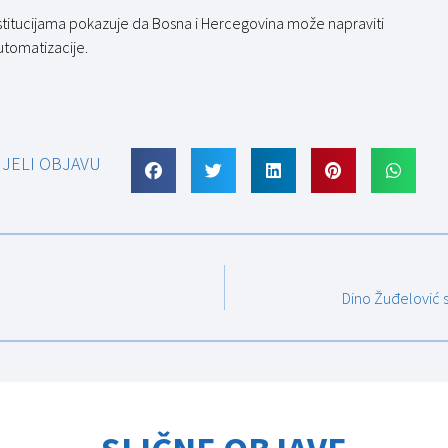
nstitucijama pokazuje da Bosna i Hercegovina može napraviti
automatizacije.
IJELI OBJAVU
Dino Žuđelović se