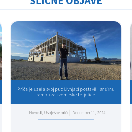
SLIČNE OBJAVE
Priča je uzela svoj put: Livnjaci postavili lansirnu
rampu za svemirske letjelice
Novosti
,
Uspješne priče
December 11, 2024