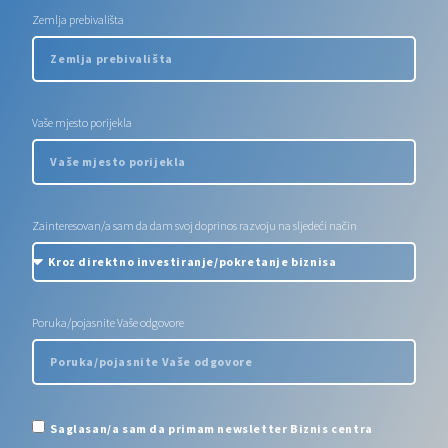
Zemlja prebivališta
Vaše mjesto porijekla
Zainteresovan/a sam da dam svoj doprinos razvoju na sljedeći način
Poruka/pojasnite Vaše odgovore
Saglasan/a sam da primam newsletter Biznis centra