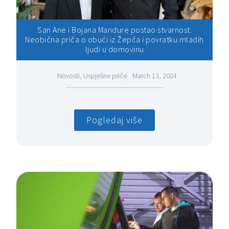
San Ane i Bojana Mandure postao stvarnost:
Neobična priča o obući iz Žepča i povratku mladih
ljudi u domovinu
Novosti
,
Uspješne priče
March 13, 2024
Pogledaj više