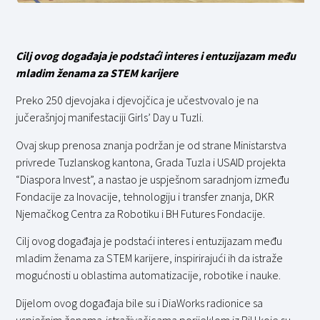
Cilj ovog događaja je podstaći interes i entuzijazam među
mladim ženama za STEM karijere
Preko 250 djevojaka i djevojčica je učestvovalo je na
jučerašnjoj manifestaciji Girls’ Day u Tuzli.
Ovaj skup prenosa znanja podržan je od strane Ministarstva
privrede Tuzlanskog kantona, Grada Tuzla i USAID projekta
“Diaspora Invest”, a nastao je uspješnom saradnjom između
Fondacije za Inovacije, tehnologiju i transfer znanja, DKR
Njemačkog Centra za Robotiku i BH Futures Fondacije.
Cilj ovog događaja je podstaći interes i entuzijazam među
mladim ženama za STEM karijere, inspirirajući ih da istraže
mogućnosti u oblastima automatizacije, robotike i nauke.
Dijelom ovog događaja bile su i DiaWorks radionice sa
uspješnim ženama-istraživačicama porijeklom iz BiH koje su