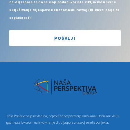
bh.dijaspore te da se moji podaci koriste isključivo u svrhu
uključivanja dijaspore u ekonomnski razvoj (kliknuti polje za
saglasnost)
POŠALJI
Naša Perspektiva je nevladina, neprofitna organizacija osnovana u februaru 2010.
godine, sa fokusom na involviranje bh. dijaspore u razvoj zemlje porijekla.