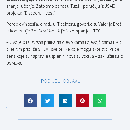
znanja i učenje. Zato smo danas u Tuzli – poručuju iz USAID
projekta “Diaspora Invest”.
Pored ovih sesija, o radu u IT sektoru, govorile su Valerija Ereš
iz kompanije ZenDev i Azra Aljić iz kompanije HTEC.
– Ovo je bila izvrsna prilika da djevojkama i djevojčicama DKR i
cijeli tim približe STEM i sve prilike koje mogu iskoristiti. Priče
žena koje su napravile uspjeh njihova su vodilja – zaključili su iz
USAID-a.
PODIJELI OBJAVU