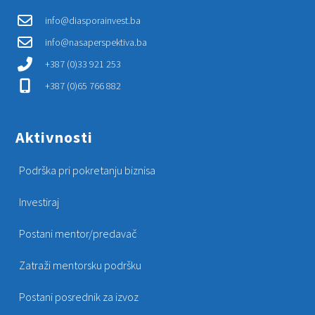
info@diasporainvest.ba
info@nasaperspektiva.ba
+387 (0)33 921 253
+387 (0)65 766 882
Aktivnosti
Podrška pri pokretanju biznisa
Investiraj
Postani mentor/predavač
Zatraži mentorsku podršku
Postani posrednik za izvoz