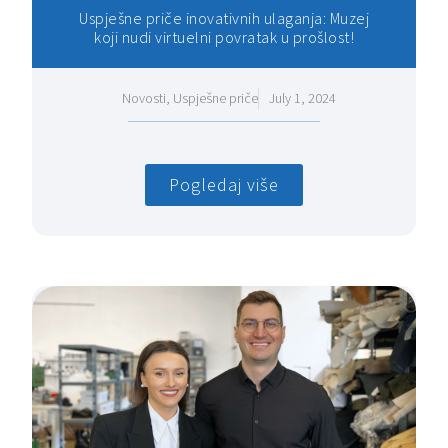
Uspješne priče inovativnih ulaganja: Muzej
koji nudi virtuelni povratak u prošlost!
Novosti
,
Uspješne priče
July 1, 2024
Pogledaj više