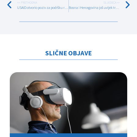
<< PRETHODNA
SLJEDEĆA >>
USAID otvorio poziv za podršku razvoju i rastu kompanija u BiH
Bosna i Hercegovina još uvijek traga za odgovorom koliko nas ima van zemlje
SLIČNE OBJAVE