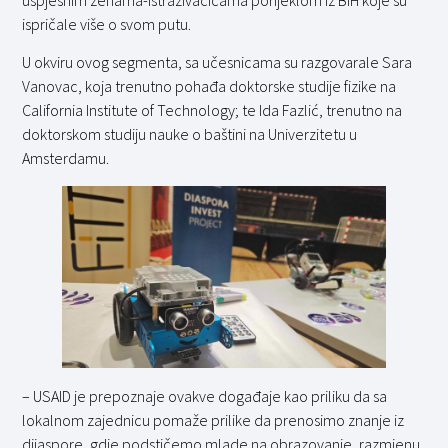
ispričale više o svom putu.
U okviru ovog segmenta, sa učesnicama su razgovarale Sara
Vanovac, koja trenutno pohađa doktorske studije fizike na
California Institute of Technology; te Ida Fazlić, trenutno na
doktorskom studiju nauke o baštini na Univerzitetu u
Amsterdamu.
– USAID je prepoznaje ovakve događaje kao priliku da sa
lokalnom zajednicu pomaže prilike da prenosimo znanje iz
dijaspore, gdje podstičemo mlade na obrazovanje, razmjenu