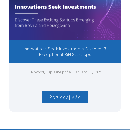
Innovations Seek Investments: Discover 7
Exceptional BiH Start-Ups
Novosti
,
Uspješne priče
January 19, 2024
Pogledaj više