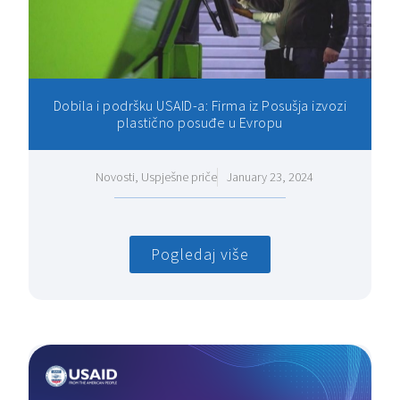
Dobila i podršku USAID-a: Firma iz Posušja izvozi
plastično posuđe u Evropu
Novosti
,
Uspješne priče
January 23, 2024
Pogledaj više