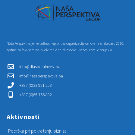
Naša Perspektiva je nevladina, neprofitna organizacija osnovana u februaru 2010.
godine, sa fokusom na involviranje bh. dijaspore u razvoj zemlje porijekla.
info@diasporainvest.ba
info@nasaperspektiva.ba
+387 (0)33 921 253
+387 (0)65 766 882
Aktivnosti
Podrška pri pokretanju biznisa