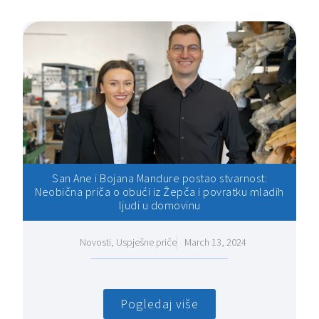
San Ane i Bojana Mandure postao stvarnost:
Neobična priča o obući iz Žepča i povratku mladih
ljudi u domovinu
Novosti
,
Uspješne priče
March 13, 2024
Pogledaj više