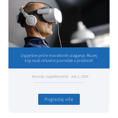
Uspješne priče inovativnih ulaganja: Muzej
koji nudi virtuelni povratak u prošlost!
Novosti
,
Uspješne priče
July 1, 2024
Pogledaj više