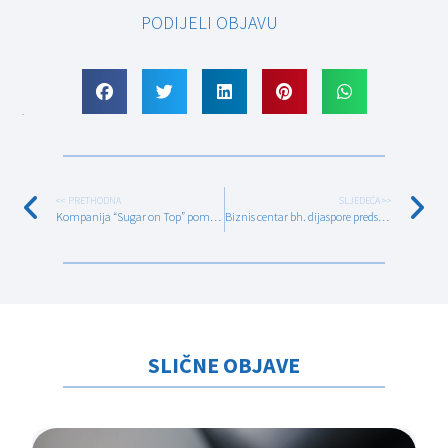
PODIJELI OBJAVU
<< PRETHODNA
SLJEDEĆA >>
Kompanija “Sugar on Top” pomaže kompanijama da od ideje dođu do gotovog proizvoda
Biznis centar bh. dijaspore predstavio rezultate mapiranja dijaspore u lokalnim zajednicama
SLIČNE OBJAVE