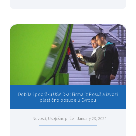
Dobila i podršku USAID-a: Firma iz Posušja izvozi
plastično posuđe u Evropu
Novosti
,
Uspješne priče
January 23, 2024