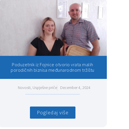
Poduzetnik iz Fojnice otvorio vrata malih
porodičnih biznisa međunarodnom tržištu
Novosti
,
Uspješne priče
December 4, 2024
Pogledaj više