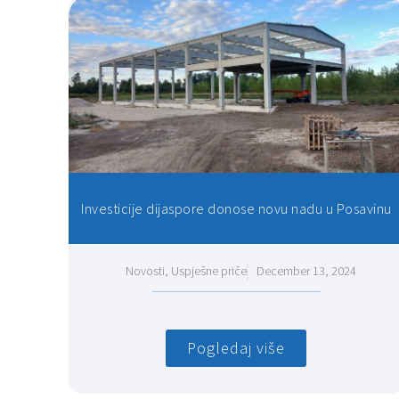
Investicije dijaspore donose novu nadu u Posavinu
Novosti
,
Uspješne priče
December 13, 2024
Pogledaj više