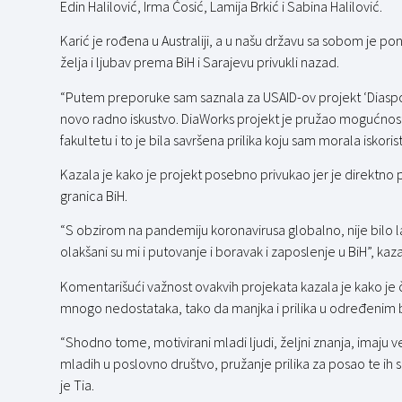
Edin Halilović, Irma Ćosić, Lamija Brkić i Sabina Halilović.
Karić je rođena u Australiji, a u našu državu sa sobom je poni
želja i ljubav prema BiH i Sarajevu privukli nazad.
“Putem preporuke sam saznala za USAID-ov projekt ‘Diaspora 
novo radno iskustvo. DiaWorks projekt je pružao mogućnost
fakultetu i to je bila savršena prilika koju sam morala iskoristit
Kazala je kako je projekt posebno privukao jer je direktn
granica BiH.
“S obzirom na pandemiju koronavirusa globalno, nije bilo 
olakšani su mi i putovanje i boravak i zaposlenje u BiH”, kaza
Komentarišući važnost ovakvih projekata kazala je kako je
mnogo nedostataka, tako da manjka i prilika u određenim
“Shodno tome, motivirani mladi ljudi, željni znanja, imaju v
mladih u poslovno društvo, pružanje prilika za posao te ih sa
je Tia.