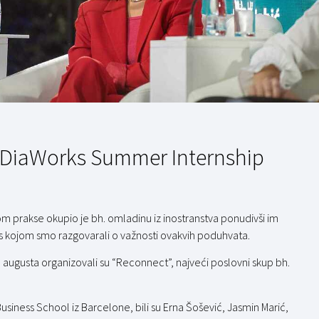
ca DiaWorks Summer Internship
m prakse okupio je bh. omladinu iz inostranstva ponudivši im
ić s kojom smo razgovarali o važnosti ovakvih poduhvata.
. augusta organizovali su “Reconnect”, najveći poslovni skup bh.
siness School iz Barcelone, bili su Erna Šošević, Jasmin Marić,