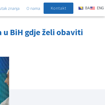
Kontakt
utak znanja
O nama
BA
ENG
a u BiH gdje želi obaviti