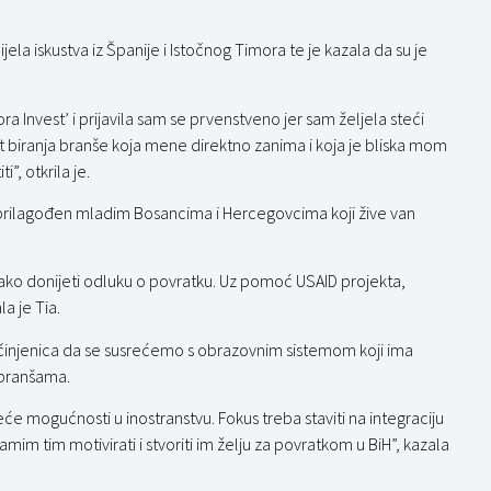
jela iskustva iz Španije i Istočnog Timora te je kazala da su je
Invest’ i prijavila sam se prvenstveno jer sam željela steći
 biranja branše koja mene direktno zanima i koja je bliska mom
i”, otkrila je.
o prilagođen mladim Bosancima i Hercegovcima koji žive van
lako donijeti odluku o povratku. Uz pomoć USAID projekta,
la je Tia.
 činjenica da se susrećemo s obrazovnim sistemom koji ima
 branšama.
eće mogućnosti u inostranstvu. Fokus treba staviti na integraciju
mim tim motivirati i stvoriti im želju za povratkom u BiH”, kazala