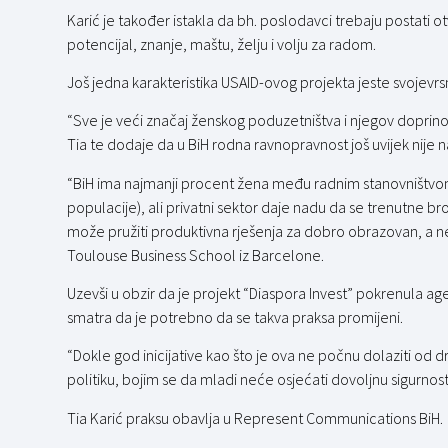
Karić je također istakla da bh. poslodavci trebaju postati otvo
potencijal, znanje, maštu, želju i volju za radom.
Još jedna karakteristika USAID-ovog projekta jeste svojevrsn
“Sve je veći značaj ženskog poduzetništva i njegov doprin
Tia te dodaje da u BiH rodna ravnopravnost još uvijek nije
“BiH ima najmanji procent žena među radnim stanovništvom 
populacije), ali privatni sektor daje nadu da se trenutne 
može pružiti produktivna rješenja za dobro obrazovan, a ne
Toulouse Business School iz Barcelone.
Uzevši u obzir da je projekt “Diaspora Invest” pokrenula agen
smatra da je potrebno da se takva praksa promijeni.
“Dokle god inicijative kao što je ova ne počnu dolaziti od 
politiku, bojim se da mladi neće osjećati dovoljnu sigurnost
Tia Karić praksu obavlja u Represent Communications BiH.