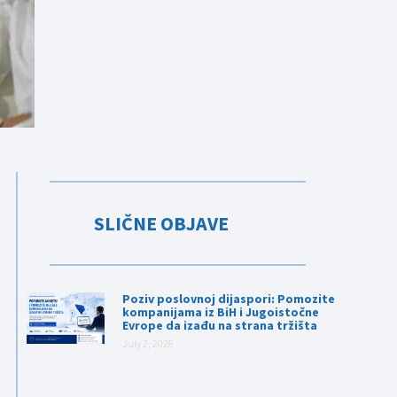
SLIČNE OBJAVE
Poziv poslovnoj dijaspori: Pomozite
kompanijama iz BiH i Jugoistočne
Evrope da izađu na strana tržišta
July 2, 2026