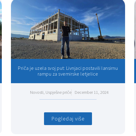
Priča je uzela svoj put: Livnjaci postavili lansirnu
rampu za svemirske letjelice
Novosti
,
Uspješne priče
December 11, 2024
Pogledaj više