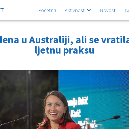
Početna
Aktivnosti
Novosti
K
đena u Australiji, ali se vratil
ljetnu praksu