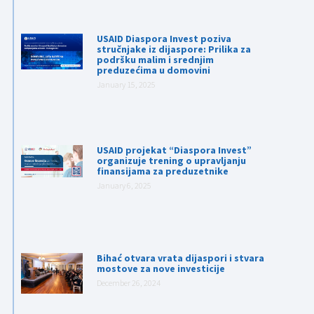
USAID Diaspora Invest poziva
stručnjake iz dijaspore: Prilika za
podršku malim i srednjim
preduzećima u domovini
January 15, 2025
USAID projekat “Diaspora Invest”
organizuje trening o upravljanju
finansijama za preduzetnike
January 6, 2025
Bihać otvara vrata dijaspori i stvara
mostove za nove investicije
December 26, 2024