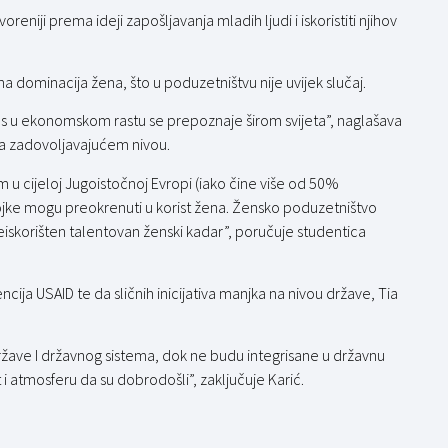
reniji prema ideji zapošljavanja mladih ljudi i iskoristiti njihov
a dominacija žena, što u poduzetništvu nije uvijek slučaj.
os u ekonomskom rastu se prepoznaje širom svijeta”, naglašava
 na zadovoljavajućem nivou.
u cijeloj Jugoistočnoj Evropi (iako čine više od 50%
brojke mogu preokrenuti u korist žena. Žensko poduzetništvo
iskorišten talentovan ženski kadar”, poručuje studentica
cija USAID te da sličnih inicijativa manjka na nivou države, Tia
države I državnog sistema, dok ne budu integrisane u državnu
 i atmosferu da su dobrodošli”, zaključuje Karić.