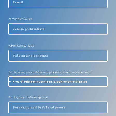
Zemlja prebivališta
Vaše mjesto porijekla
Zainteresovan/a sam da dam svoj doprinos razvoju na sljedeći način
Poruka/pojasnite Vaše odgovore