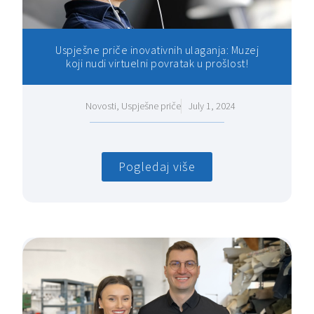
Uspješne priče inovativnih ulaganja: Muzej
koji nudi virtuelni povratak u prošlost!
Novosti
,
Uspješne priče
July 1, 2024
Pogledaj više