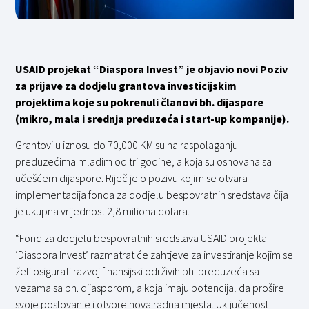
USAID projekat “Diaspora Invest” je objavio novi Poziv
za prijave za dodjelu grantova investicijskim
projektima koje su pokrenuli članovi bh. dijaspore
(mikro, mala i srednja preduzeća i start-up kompanije).
Grantovi u iznosu do 70,000 KM su na raspolaganju
preduzećima mlađim od tri godine, a koja su osnovana sa
učešćem dijaspore. Riječ je o pozivu kojim se otvara
implementacija fonda za dodjelu bespovratnih sredstava čija
je ukupna vrijednost 2,8 miliona dolara.
“Fond za dodjelu bespovratnih sredstava USAID projekta
‘Diaspora Invest’ razmatrat će zahtjeve za investiranje kojim se
želi osigurati razvoj finansijski održivih bh. preduzeća sa
vezama sa bh. dijasporom, a koja imaju potencijal da prošire
svoje poslovanje i otvore nova radna mjesta. Uključenost