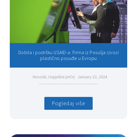
Dobila i podršku USAID-a: Firma iz Posušja izvozi
plastično posuđe u Evropu
Novosti
,
Uspješne priče
January 23, 2024
Pogledaj više