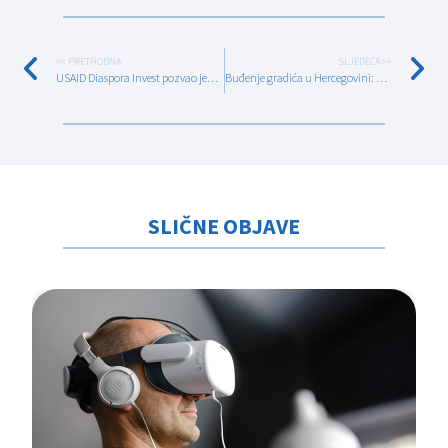
<< PRETHODNA
SLJEDEĆA >>
USAID Diaspora Invest pozvao jedinice lokalne samouprave na partnerstvo u pristupu dijaspori
Buđenje gradića u Hercegovini: Kapije “Stolačkih podruma” ponovo će biti otvorene
SLIČNE OBJAVE