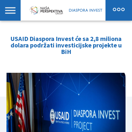
USAID Diaspora Invest će sa 2,8 miliona
dolara podržati investicijske projekte u
BiH