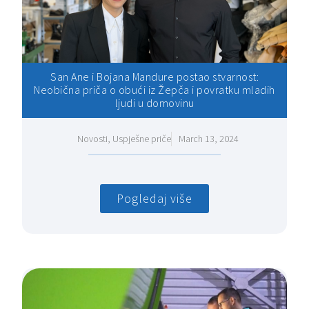
San Ane i Bojana Mandure postao stvarnost:
Neobična priča o obući iz Žepča i povratku mladih
ljudi u domovinu
Novosti
,
Uspješne priče
March 13, 2024
Pogledaj više