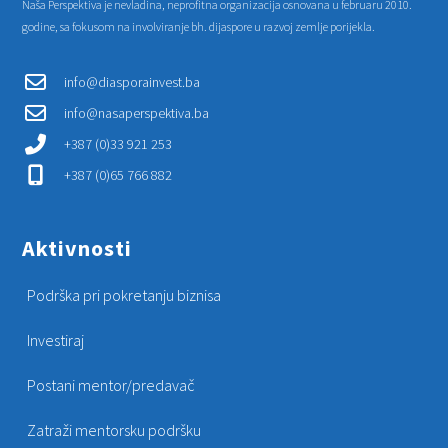
Naša Perspektiva je nevladina, neprofitna organizacija osnovana u februaru 2010.
godine, sa fokusom na involviranje bh. dijaspore u razvoj zemlje porijekla.
info@diasporainvest.ba
info@nasaperspektiva.ba
+387 (0)33 921 253
+387 (0)65 766 882
Aktivnosti
Podrška pri pokretanju biznisa
Investiraj
Postani mentor/predavač
Zatraži mentorsku podršku