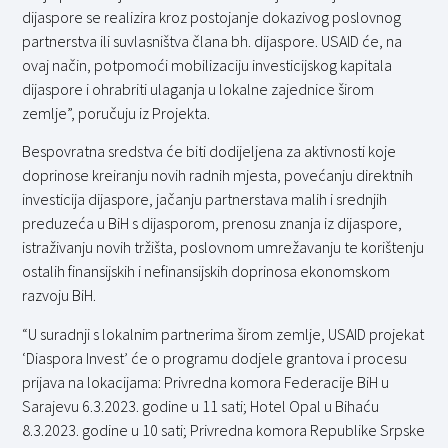
dijaspore se realizira kroz postojanje dokazivog poslovnog
partnerstva ili suvlasništva člana bh. dijaspore. USAID će, na
ovaj način, potpomoći mobilizaciju investicijskog kapitala
dijaspore i ohrabriti ulaganja u lokalne zajednice širom
zemlje”, poručuju iz Projekta.
Bespovratna sredstva će biti dodijeljena za aktivnosti koje
doprinose kreiranju novih radnih mjesta, povećanju direktnih
investicija dijaspore, jačanju partnerstava malih i srednjih
preduzeća u BiH s dijasporom, prenosu znanja iz dijaspore,
istraživanju novih tržišta, poslovnom umrežavanju te korištenju
ostalih finansijskih i nefinansijskih doprinosa ekonomskom
razvoju BiH.
“U suradnji s lokalnim partnerima širom zemlje, USAID projekat
‘Diaspora Invest’ će o programu dodjele grantova i procesu
prijava na lokacijama: Privredna komora Federacije BiH u
Sarajevu 6.3.2023. godine u 11 sati; Hotel Opal u Bihaću
8.3.2023. godine u 10 sati; Privredna komora Republike Srpske