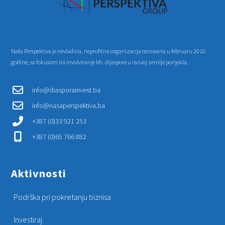
Naša Perspektiva je nevladina, neprofitna organizacija osnovana u februaru 2010.
godine, sa fokusom na involviranje bh. dijaspore u razvoj zemlje porijekla.
info@diasporainvest.ba
info@nasaperspektiva.ba
+387 (0)33 921 253
+387 (0)65 766 882
Aktivnosti
Podrška pri pokretanju biznisa
Investiraj