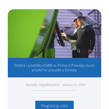
Dobila i podršku USAID-a: Firma iz Posušja izvozi
plastično posuđe u Evropu
Novosti
,
Uspješne priče
January 23, 2024
Pogledaj više