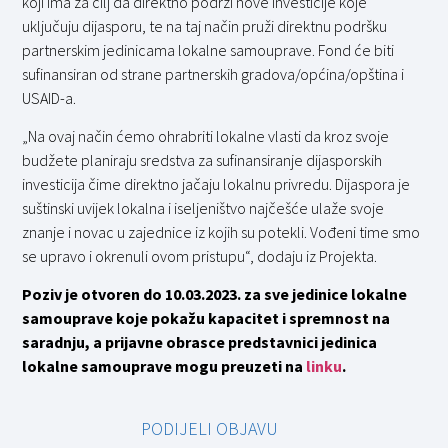
koji ima za cilj da direktno podrži nove investicije koje
uključuju dijasporu, te na taj način pruži direktnu podršku
partnerskim jedinicama lokalne samouprave. Fond će biti
sufinansiran od strane partnerskih gradova/općina/opština i
USAID-a.
„Na ovaj način ćemo ohrabriti lokalne vlasti da kroz svoje
budžete planiraju sredstva za sufinansiranje dijasporskih
investicija čime direktno jačaju lokalnu privredu. Dijaspora je
suštinski uvijek lokalna i iseljeništvo najčešće ulaže svoje
znanje i novac u zajednice iz kojih su potekli. Vođeni time smo
se upravo i okrenuli ovom pristupu“, dodaju iz Projekta.
Poziv je otvoren do 10.03.2023. za sve jedinice lokalne
samouprave koje pokažu kapacitet i spremnost na
saradnju, a prijavne obrasce predstavnici jedinica
lokalne samouprave mogu preuzeti na
linku
.
PODIJELI OBJAVU