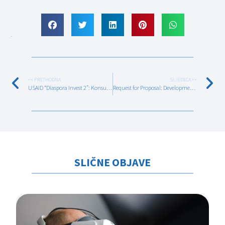
<< PRETHODNA
SLJEDEĆA >>
USAID “Diaspora Invest 2”: Konsultanti (Inkluzija osoba sa invaliditetom; Rodna ravnopravnost)
Request for Proposal: Development of the Activity level Gender Analysis
SLIČNE OBJAVE