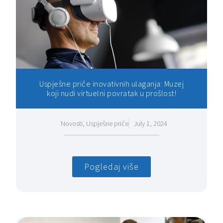
Uspješne priče inovativnih ulaganja: Muzej
koji nudi virtuelni povratak u prošlost!
Novosti
,
Uspješne priče
July 1, 2024
Pogledaj više