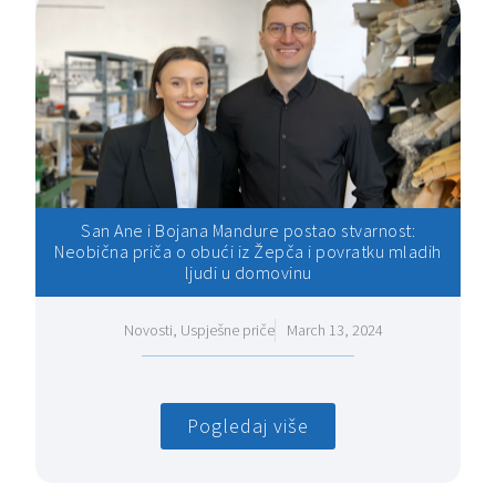
San Ane i Bojana Mandure postao stvarnost:
Neobična priča o obući iz Žepča i povratku mladih
ljudi u domovinu
Novosti
,
Uspješne priče
March 13, 2024
Pogledaj više