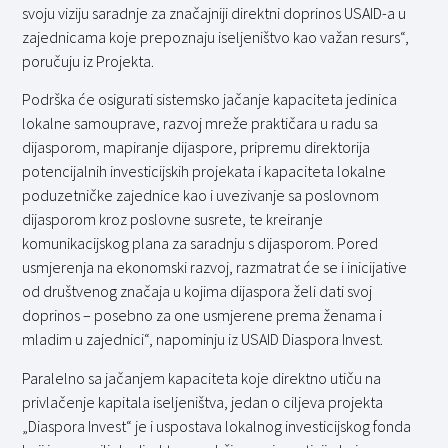
svoju viziju saradnje za značajniji direktni doprinos USAID-a u
zajednicama koje prepoznaju iseljeništvo kao važan resurs“,
poručuju iz Projekta.
Podrška će osigurati sistemsko jačanje kapaciteta jedinica
lokalne samouprave, razvoj mreže praktičara u radu sa
dijasporom, mapiranje dijaspore, pripremu direktorija
potencijalnih investicijskih projekata i kapaciteta lokalne
poduzetničke zajednice kao i uvezivanje sa poslovnom
dijasporom kroz poslovne susrete, te kreiranje
komunikacijskog plana za saradnju s dijasporom. Pored
usmjerenja na ekonomski razvoj, razmatrat će se i inicijative
od društvenog značaja u kojima dijaspora želi dati svoj
doprinos – posebno za one usmjerene prema ženama i
mladim u zajednici“, napominju iz USAID Diaspora Invest.
Paralelno sa jačanjem kapaciteta koje direktno utiču na
privlačenje kapitala iseljeništva, jedan o ciljeva projekta
„Diaspora Invest“ je i uspostava lokalnog investicijskog fonda