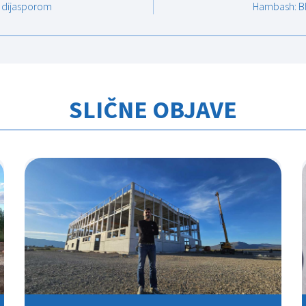
a dijasporom
Hambash: Bh.
SLIČNE OBJAVE