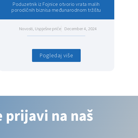
Poduzetnik iz Fojnice otvorio vrata malih
porodičnih biznisa međunarodnom tržištu
Novosti
,
Uspješne priče
December 4, 2024
Pogledaj više
 prijavi na naš