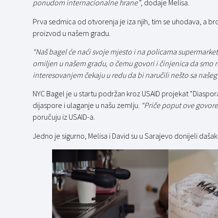
ponudom internacionalne hrane”
, dodaje Melisa.
Prva sedmica od otvorenja je iza njih, tim se uhodava, a bro
proizvod u našem gradu.
“Naš bagel će naći svoje mjesto i na policama supermarketa,
omiljen u našem gradu, o čemu govori i činjenica da smo n
interesovanjem čekaju u redu da bi naručili nešto sa naše
NYC Bagel je u startu podržan kroz USAID projekat “Diasp
dijaspore i ulaganje u našu zemlju.
“Priče poput ove govor
poručuju iz USAID-a.
Jedno je sigurno, Melisa i David su u Sarajevo donijeli dašak