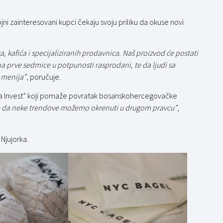
jni zainteresovani kupci čekaju svoju priliku da okuse novi
 kafića i specijaliziranih prodavnica. Naš proizvod će postati
a prve sedmice u potpunosti rasprodani, te da ljudi sa
g menija”
, poručuje.
ora Invest” koji pomaže povratak bosanskohercegovačke
e da neke trendove možemo okrenuti u drugom pravcu”
,
 Njujorka.