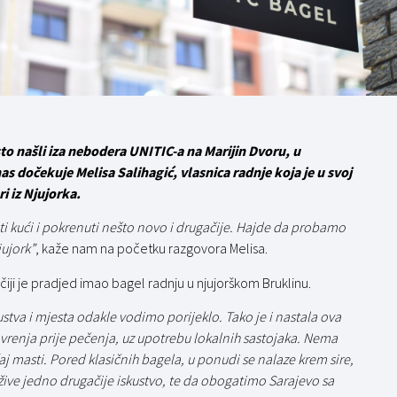
to našli iza nebodera UNITIC-a na Marijin Dvoru, u
as dočekuje Melisa Salihagić, vlasnica radnje koja je u svoj
i iz Njujorka.
ti kući i pokrenuti nešto novo i drugačije. Hajde da probamo
jujork”
, kaže nam na početku razgovora Melisa.
ji je pradjed imao bagel radnju u njujorškom Bruklinu.
tva i mjesta odakle vodimo porijeklo. Tako je i nastala ova
vrenja prije pečenja, uz upotrebu lokalnih sastojaka. Nema
aj masti. Pored klasičnih bagela, u ponudi se nalaze krem sire,
žive jedno drugačije iskustvo, te da obogatimo Sarajevo sa