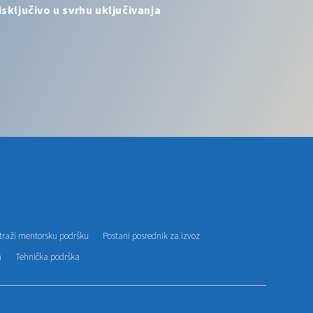
sključivo u svrhu uključivanja
traži mentorsku podršku
Postani posrednik za izvoz
a
Tehnička podrška