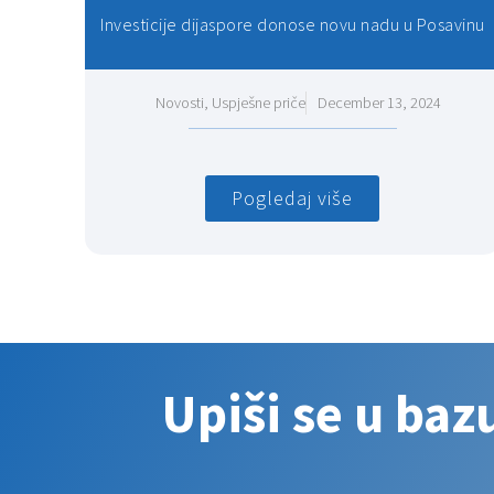
Investicije dijaspore donose novu nadu u Posavinu
Novosti
,
Uspješne priče
December 13, 2024
Pogledaj više
Upiši se u baz