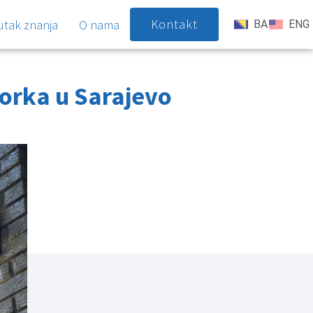
Kontakt
utak znanja
O nama
BA
ENG
jorka u Sarajevo