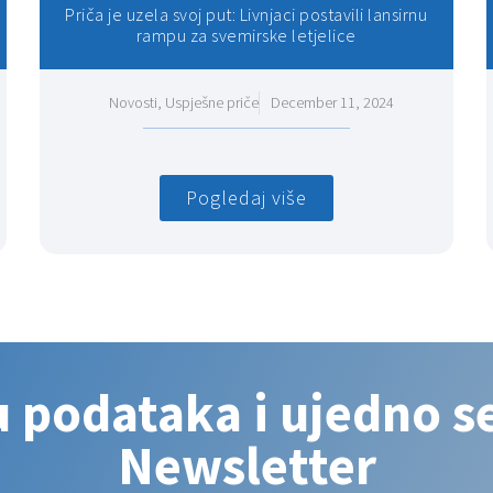
Priča je uzela svoj put: Livnjaci postavili lansirnu
rampu za svemirske letjelice
Novosti
,
Uspješne priče
December 11, 2024
Pogledaj više
u podataka i ujedno se
Newsletter