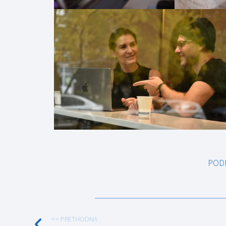
POD
<< PRETHODNA