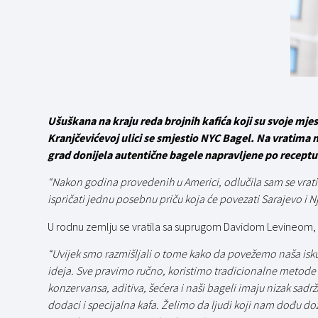
Ušuškana na kraju reda brojnih kafića koji su svoje mjes
Kranjčevićevoj ulici se smjestio NYC Bagel. Na vratima n
grad donijela autentične bagele napravljene po receptur
“Nakon godina provedenih u Americi, odlučila sam se vrati
ispričati jednu posebnu priču koja će povezati Sarajevo i N
U rodnu zemlju se vratila sa suprugom Davidom Levineom, či
“Uvijek smo razmišljali o tome kako da povežemo naša iskus
ideja. Sve pravimo ručno, koristimo tradicionalne metode 
konzervansa, aditiva, šećera i naši bageli imaju nizak sadrž
dodaci i specijalna kafa. Želimo da ljudi koji nam dođu do