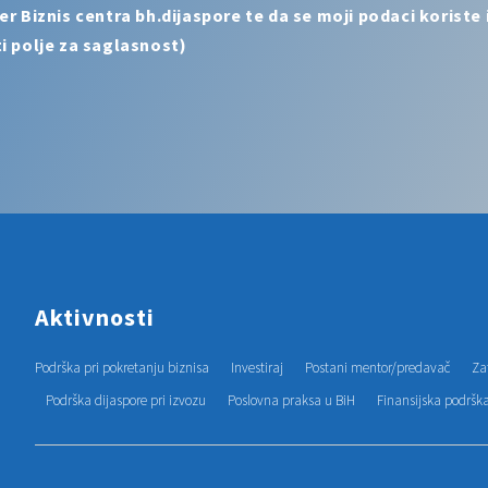
Biznis centra bh.dijaspore te da se moji podaci koriste i
i polje za saglasnost)
Aktivnosti
Podrška pri pokretanju biznisa
Investiraj
Postani mentor/predavač
Za
Podrška dijaspore pri izvozu
Poslovna praksa u BiH
Finansijska podršk