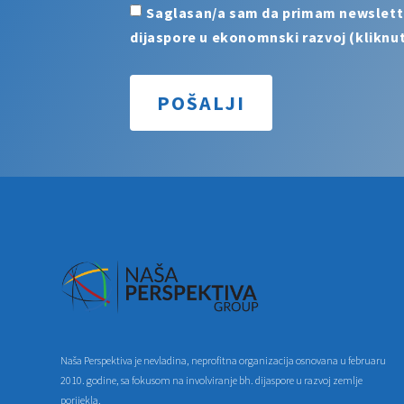
Saglasan/a sam da primam newsletter 
dijaspore u ekonomnski razvoj (kliknut
POŠALJI
Naša Perspektiva je nevladina, neprofitna organizacija osnovana u februaru
2010. godine, sa fokusom na involviranje bh. dijaspore u razvoj zemlje
porijekla.