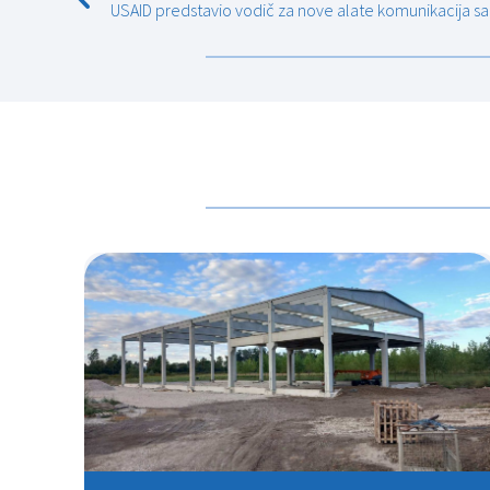
USAID predstavio vodič za nove alate komunikacija s