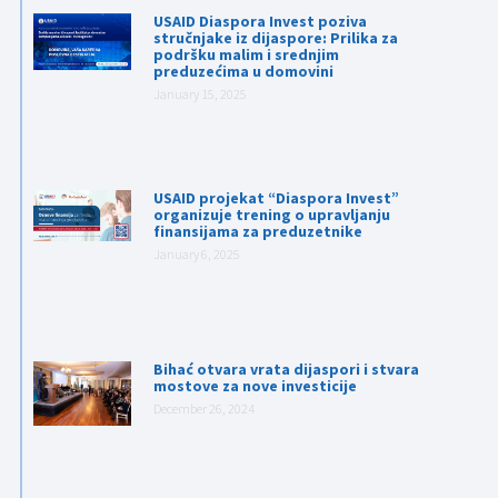
USAID Diaspora Invest poziva
stručnjake iz dijaspore: Prilika za
podršku malim i srednjim
preduzećima u domovini
January 15, 2025
USAID projekat “Diaspora Invest”
organizuje trening o upravljanju
finansijama za preduzetnike
January 6, 2025
Bihać otvara vrata dijaspori i stvara
mostove za nove investicije
December 26, 2024