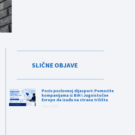
SLIČNE OBJAVE
Poziv poslovnoj dijaspori: Pomozite
kompanijama iz BiH i Jugoistočne
Evrope da izađu na strana tržišta
July 2, 2026